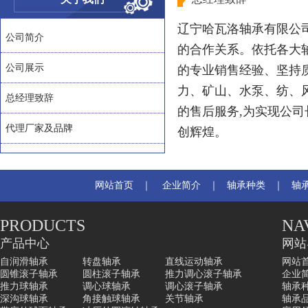
辽宁哈瓦洛轴承有限公
公司简介
的合作关系。依托各大
公司展示
的专业销售经验、坚持
力、矿山、水泵、纺、
总经理致辞
的售后服务,为实现公司
代理厂家及品牌
创辉煌。
网站首页
｜
企业简介
｜
轴承种类
｜
轴
PRODUCTS
NA
产品中心
网站
自润滑轴承
转盘轴承
直线运动轴承
网站
圆锥滚子轴承
圆柱滚子轴承
推力调心滚子轴承
企业
推力球轴承
调心球轴承
调心滚子轴承
轴承
深沟球轴承
角接触球轴承
关节轴承
轴承