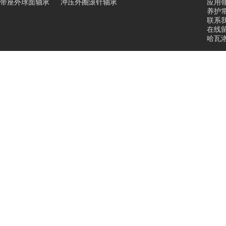
带座外球面轴承
冲压外圈滚针轴承
应用
养护
联系
在线
哈瓦